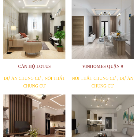
CĂN HỘ LOTUS
VINHOMES QUẬN 9
DỰ ÁN CHUNG CƯ
,
NỘI THẤT
NỘI THẤT CHUNG CƯ
,
DỰ ÁN
CHUNG CƯ
CHUNG CƯ