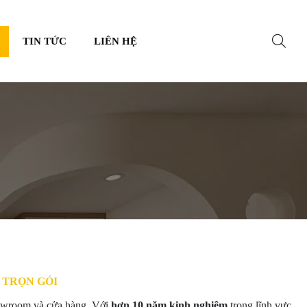
TIN TỨC
LIÊN HỆ
T TRỌN GÓI
showroom và cửa hàng. Với
hơn 10 năm kinh nghiệm
trong lĩnh vực