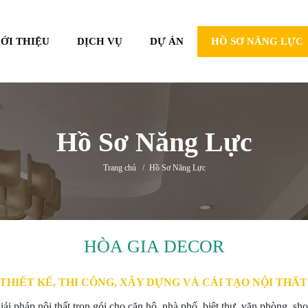
IỚI THIỆU
DỊCH VỤ
DỰ ÁN
HỒ SƠ NĂNG LỰC
Hồ Sơ Năng Lực
Trang chủ
/
Hồ Sơ Năng Lực
HÒA GIA DECOR
 THIẾT KẾ, THI CÔNG, XÂY DỰNG VÀ CẢI TẠO NỘI THẤ
ải pháp nội thất trọn gói cho căn hộ, nhà phố, biệt thự, văn phòng, 