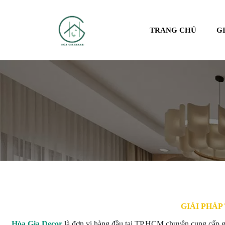
TRANG CHỦ
G
GIẢI PHÁP
Hòa Gia Decor
là đơn vị hàng đầu tại TP.HCM chuyên cung cấp gi