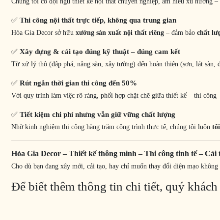
Chúng tôi có đội ngũ thiết kế nội thất chuyên nghiệp, am hiểu xu hướng –
✅
Thi công nội thất trực tiếp, không qua trung gian
Hòa Gia Decor sở hữu
xưởng sản xuất nội thất riêng
– đảm bảo
chất lư
✅
Xây dựng & cải tạo đúng kỹ thuật – đúng cam kết
Từ xử lý thô (đập phá, nâng sàn, xây tường) đến hoàn thiện (sơn, lát sàn,
✅
Rút ngắn thời gian thi công đến 50%
Với quy trình làm việc rõ ràng, phối hợp chặt chẽ giữa thiết kế – thi công 
✅
Tiết kiệm chi phí nhưng vẫn giữ vững chất lượng
Nhờ kinh nghiệm thi công hàng trăm công trình thực tế, chúng tôi luôn
tố
Hòa Gia Decor – Thiết kế thông minh – Thi công tinh tế – Cải 
Cho dù bạn đang xây mới, cải tạo, hay chỉ muốn thay đổi diện mạo không
Để biết thêm thông tin chi tiết, quý khách