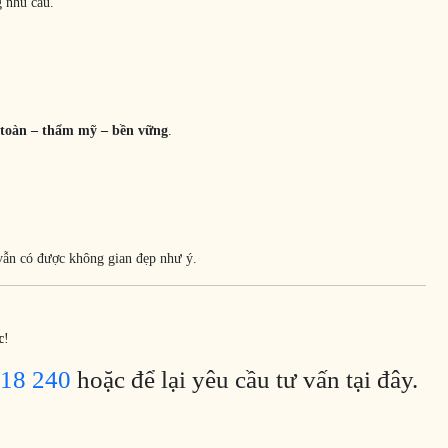
g nhu cầu.
 toàn – thẩm mỹ – bền vững
.
ẫn có được không gian đẹp như ý.
c
!
18 240
hoặc để lại yêu cầu tư vấn tại đây.