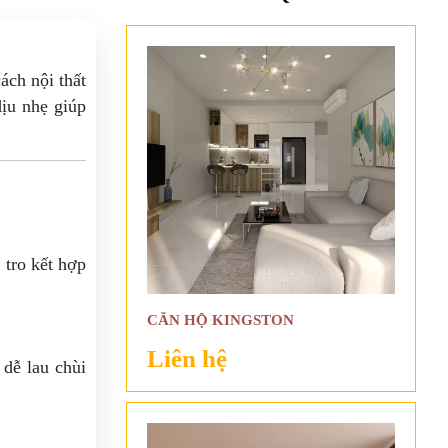
ách nội thất
ịu nhẹ giúp
 tro kết hợp
CĂN HỘ KINGSTON
Liên hệ
 dễ lau chùi