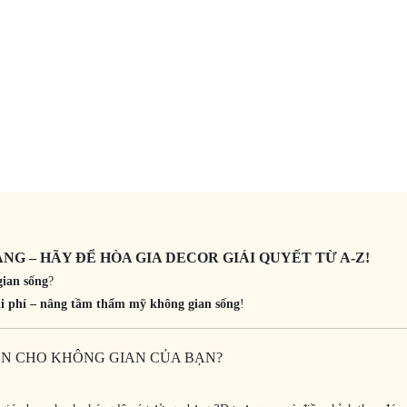
G – HÃY ĐỂ HÒA GIA DECOR GIẢI QUYẾT TỪ A-Z!
gian sống
?
 chi phí – nâng tầm thẩm mỹ không gian sống
!
IỆN CHO KHÔNG GIAN CỦA BẠN?