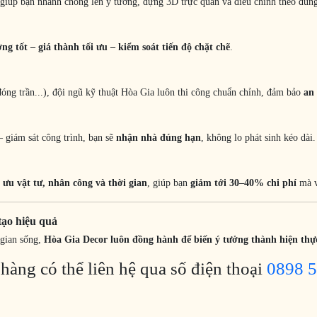
 giúp bạn nhanh chóng lên ý tưởng, dựng 3D trực quan và điều chỉnh theo đún
ợng tốt – giá thành tối ưu – kiểm soát tiến độ chặt chẽ
.
 đóng trần...), đội ngũ kỹ thuật Hòa Gia luôn thi công chuẩn chỉnh, đảm bảo
an
– giám sát công trình, bạn sẽ
nhận nhà đúng hạn
, không lo phát sinh kéo dài.
i ưu vật tư, nhân công và thời gian
, giúp bạn
giảm tới 30–40% chi phí
mà v
tạo hiệu quả
 gian sống,
Hòa Gia Decor luôn đồng hành để biến ý tưởng thành hiện thự
 hàng có thể liên hệ qua số điện thoại
0898 5