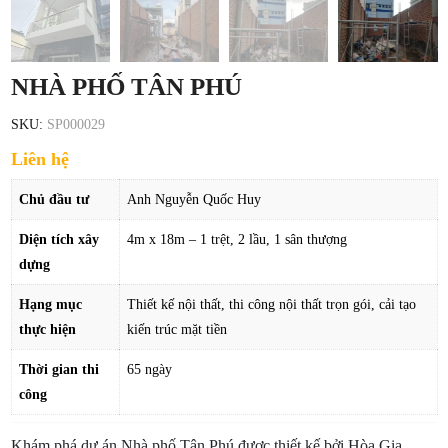
NHÀ PHỐ TÂN PHÚ
SKU:
SP000029
Liên hệ
Chủ đầu tư
Anh Nguyễn Quốc Huy
Diện tích xây
4m x 18m – 1 trệt, 2 lầu, 1 sân thượng
dựng
Hạng mục
Thiết kế nội thất, thi công nội thất trọn gói, cải tạo
thực hiện
kiến trúc mặt tiền
Thời gian thi
65 ngày
công
Khám phá dự án Nhà phố Tân Phú được thiết kế bởi Hòa Gia