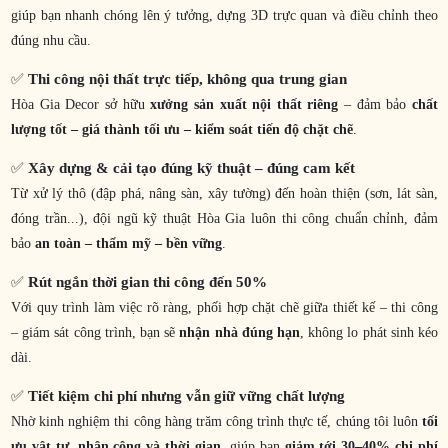
giúp bạn nhanh chóng lên ý tưởng, dựng 3D trực quan và điều chỉnh theo
đúng nhu cầu.
✅
Thi công nội thất trực tiếp, không qua trung gian
Hòa Gia Decor sở hữu
xưởng sản xuất nội thất riêng
– đảm bảo
chất
lượng tốt – giá thành tối ưu – kiểm soát tiến độ chặt chẽ
.
✅
Xây dựng & cải tạo đúng kỹ thuật – đúng cam kết
Từ xử lý thô (đập phá, nâng sàn, xây tường) đến hoàn thiện (sơn, lát sàn,
đóng trần...), đội ngũ kỹ thuật Hòa Gia luôn thi công chuẩn chỉnh, đảm
bảo
an toàn – thẩm mỹ – bền vững
.
✅
Rút ngắn thời gian thi công đến 50%
Với quy trình làm việc rõ ràng, phối hợp chặt chẽ giữa thiết kế – thi công
– giám sát công trình, bạn sẽ
nhận nhà đúng hạn
, không lo phát sinh kéo
dài.
✅
Tiết kiệm chi phí nhưng vẫn giữ vững chất lượng
Nhờ kinh nghiệm thi công hàng trăm công trình thực tế, chúng tôi luôn
tối
ưu vật tư, nhân công và thời gian
, giúp bạn
giảm tới 30–40% chi phí