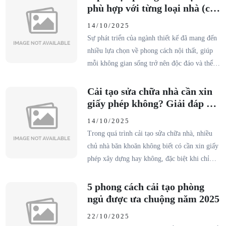
phù hợp với từng loại nhà (căn
hộ, biệt thự, nhà phố)
14/10/2025
Sự phát triển của ngành thiết kế đã mang đến
nhiều lựa chọn về phong cách nội thất, giúp
mỗi không gian sống trở nên độc đáo và thể
hiện rõ cá tính của gia chủ. Tuy nhiên, giữa
vô vàn xu hướng, việc xác định phong cách
Cải tạo sửa chữa nhà cần xin
nội thất phù hợp với từng loại nhà – căn hộ,
giấy phép không? Giải đáp chi
biệt thự hay nhà phố – lại là điều không hề
tiết
14/10/2025
đơn giản.Cùng Hoà Gia Decor khám phá
Trong quá trình cải tạo sửa chữa nhà, nhiều
những xu hướng nổi bật và bí quyết chọn
chủ nhà băn khoăn không biết có cần xin giấy
phong cách thiết kế chuẩn gu, bền đẹp theo
phép xây dựng hay không, đặc biệt khi chỉ
thời gian.
thực hiện những hạng mục nhỏ như nâng nền,
thay mái, hay sơn sửa nội thất. Việc hiểu rõ
5 phong cách cải tạo phòng
quy định pháp lý giúp bạn tránh rủi ro bị xử
ngủ được ưa chuộng năm 2025
phạt, đồng thời đảm bảo quá trình thi công
22/10/2025
diễn ra an toàn, đúng kỹ thuật và tiết kiệm chi