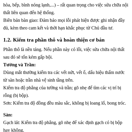
hòa, bếp, bình nóng lạnh,...) – rất quan trọng cho việc sửa chữa nội
thất liên quan đến hệ thống.
Biên bản bàn giao: Đảm bảo mọi lỗi phát hiện được ghi nhận đầy
đủ, kèm theo cam kết và thời hạn khắc phục từ Chủ đầu tư.
1.2. Kiểm tra phần thô và hoàn thiện cơ bản
Phần thô là nền tảng. Nếu phần này có lỗi, việc sửa chữa nội thất
sau đó sẽ tốn kém gấp bội.
Tường và Trần:
Dùng mắt thường kiểm tra các vết nứt, vết ố, dấu hiệu thấm nước
từ sàn hoặc trần nhà vệ sinh tầng trên.
Kiểm tra độ phẳng của tường và trần; gõ nhẹ để tìm các vị trí bị
rỗng (bị bộp).
Sơn: Kiểm tra độ đồng đều màu sắc, không bị loang lổ, bong tróc.
Sàn:
Gạch lát: Kiểm tra độ phẳng, gõ nhẹ để xác định gạch có bị bộp
hay không.