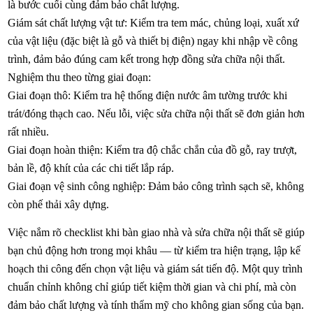
là bước cuối cùng đảm bảo chất lượng.
Giám sát chất lượng vật tư: Kiểm tra tem mác, chủng loại, xuất xứ
của vật liệu (đặc biệt là gỗ và thiết bị điện) ngay khi nhập về công
trình, đảm bảo đúng cam kết trong hợp đồng sửa chữa nội thất.
Nghiệm thu theo từng giai đoạn:
Giai đoạn thô: Kiểm tra hệ thống điện nước âm tường trước khi
trát/đóng thạch cao. Nếu lỗi, việc sửa chữa nội thất sẽ đơn giản hơn
rất nhiều.
Giai đoạn hoàn thiện: Kiểm tra độ chắc chắn của đồ gỗ, ray trượt,
bản lề, độ khít của các chi tiết lắp ráp.
Giai đoạn vệ sinh công nghiệp: Đảm bảo công trình sạch sẽ, không
còn phế thải xây dựng.
Việc nắm rõ checklist khi bàn giao nhà và sửa chữa nội thất sẽ giúp
bạn chủ động hơn trong mọi khâu — từ kiểm tra hiện trạng, lập kế
hoạch thi công đến chọn vật liệu và giám sát tiến độ. Một quy trình
chuẩn chỉnh không chỉ giúp tiết kiệm thời gian và chi phí, mà còn
đảm bảo chất lượng và tính thẩm mỹ cho không gian sống của bạn.