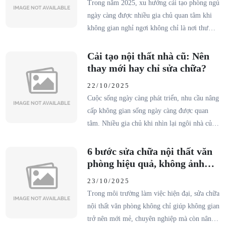
Trong năm 2025, xu hướng cải tạo phòng ngủ
phí. Bài viết dưới đây, Hoà Gia Decor sẽ giúp
ngày càng được nhiều gia chủ quan tâm khi
bạn giải đáp chi tiết về các trường hợp cần xin
không gian nghỉ ngơi không chỉ là nơi thư
phép, quy trình thực hiện và kinh nghiệm cải
giãn mà còn thể hiện cá tính và gu thẩm mỹ
tạo hiệu quả, đúng quy định.
của chủ nhân. Bằng việc áp dụng các phong
Cải tạo nội thất nhà cũ: Nên
cách thiết kế hiện đại, tinh tế và phù hợp, bạn
thay mới hay chỉ sửa chữa?
hoàn toàn có thể biến căn phòng của mình trở
22/10/2025
thành nơi tái tạo năng lượng lý tưởng mỗi
Cuộc sống ngày càng phát triển, nhu cầu nâng
ngày.
cấp không gian sống ngày càng được quan
tâm. Nhiều gia chủ khi nhìn lại ngôi nhà của
mình sau nhiều năm sử dụng thường băn
khoăn: nên thay mới hoàn toàn hay chỉ cải tạo
6 bước sửa chữa nội thất văn
nội thất nhà cũ để tiết kiệm chi phí?
phòng hiệu quả, không ảnh
hưởng công việc
23/10/2025
Trong môi trường làm việc hiện đại, sửa chữa
nội thất văn phòng không chỉ giúp không gian
trở nên mới mẻ, chuyên nghiệp mà còn nâng