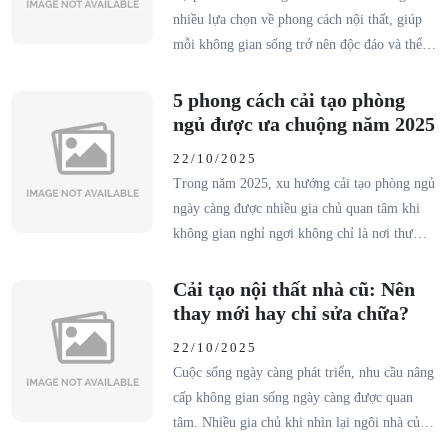
nhiều lựa chọn về phong cách nội thất, giúp
mỗi không gian sống trở nên độc đáo và thể
hiện rõ cá tính của gia chủ. Tuy nhiên, giữa
vô vàn xu hướng, việc xác định phong cách
5 phong cách cải tạo phòng
nội thất phù hợp với từng loại nhà – căn hộ,
ngủ được ưa chuộng năm 2025
biệt thự hay nhà phố – lại là điều không hề
22/10/2025
đơn giản.Cùng Hoà Gia Decor khám phá
Trong năm 2025, xu hướng cải tạo phòng ngủ
những xu hướng nổi bật và bí quyết chọn
ngày càng được nhiều gia chủ quan tâm khi
phong cách thiết kế chuẩn gu, bền đẹp theo
không gian nghỉ ngơi không chỉ là nơi thư
thời gian.
giãn mà còn thể hiện cá tính và gu thẩm mỹ
của chủ nhân. Bằng việc áp dụng các phong
Cải tạo nội thất nhà cũ: Nên
cách thiết kế hiện đại, tinh tế và phù hợp, bạn
thay mới hay chỉ sửa chữa?
hoàn toàn có thể biến căn phòng của mình trở
22/10/2025
thành nơi tái tạo năng lượng lý tưởng mỗi
Cuộc sống ngày càng phát triển, nhu cầu nâng
ngày.
cấp không gian sống ngày càng được quan
tâm. Nhiều gia chủ khi nhìn lại ngôi nhà của
mình sau nhiều năm sử dụng thường băn