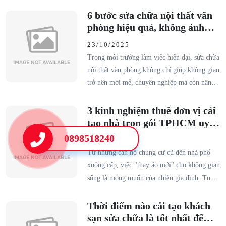
khoăn: nên thay mới hoàn toàn hay chỉ cải tạo
6 bước sửa chữa nội thất văn
nội thất nhà cũ để tiết kiệm chi phí?
phòng hiệu quả, không ảnh
hưởng công việc
23/10/2025
Trong môi trường làm việc hiện đại, sửa chữa
nội thất văn phòng không chỉ giúp không gian
trở nên mới mẻ, chuyên nghiệp mà còn nâng
cao tinh thần làm việc của nhân viên. Việc thi
công trong giờ làm dễ gây gián đoạn và ảnh
3 kinh nghiệm thuê đơn vị cải
hưởng đến năng suất.
tạo nhà trọn gói TPHCM uy
tín
0898518240
24/10/2025
Từ những căn hộ chung cư cũ đến nhà phố
xuống cấp, việc "thay áo mới" cho không gian
sống là mong muốn của nhiều gia đình. Tuy
nhiên, việc tìm kiếm một đơn vị cải tạo nhà
trọn gói TPHCM uy tín, chuyên nghiệp lại là
Thời điểm nào cải tạo khách
một thách thức lớn. Nếu lựa chọn sai, bạn
sạn sửa chữa là tốt nhất để