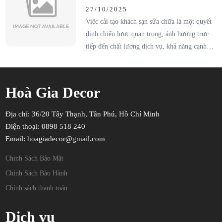
không chỉ đối mặt với chi phí phát sinh, chậm
không giảm doanh thu?
27/10/2025
tiến độ mà còn nhận về chất lượng công trình
Việc cải tạo khách sạn sửa chữa là một quyết
không đảm bảo.
định chiến lược quan trọng, ảnh hưởng trực
tiếp đến chất lượng dịch vụ, khả năng cạnh
tranh và đặc biệt là doanh thu của cơ sở lưu
trú. Sai lầm trong việc lựa chọn thời điểm có
thể dẫn đến việc mất đi lượng khách lớn, làm
Hoà Gia Decor
giảm hiệu suất kinh doanh đáng kể.
Địa chỉ: 36/20 Tây Thạnh, Tân Phú, Hồ Chí Minh
Điện thoại: 0898 518 240
Email: hoagiadecor@gmail.com
Chính Sách Bảo Mật
Chính Sách Bảo Hành
Chính sách thanh toán
Dịch vụ