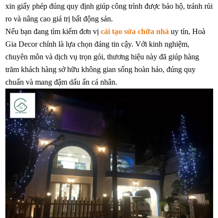
xin giấy phép đúng quy định giúp công trình được bảo hộ, tránh rủi
ro và nâng cao giá trị bất động sản.
Nếu bạn đang tìm kiếm đơn vị
cải tạo sửa chữa nhà
uy tín, Hoà
Gia Decor chính là lựa chọn đáng tin cậy. Với kinh nghiệm,
chuyên môn và dịch vụ trọn gói, thương hiệu này đã giúp hàng
trăm khách hàng sở hữu không gian sống hoàn hảo, đúng quy
chuẩn và mang đậm dấu ấn cá nhân.