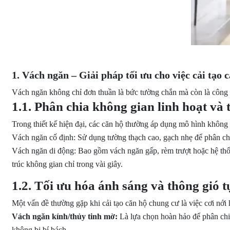
1. Vách ngăn – Giải pháp tối ưu cho việc cải tạo 
Vách ngăn không chỉ đơn thuần là bức tường chắn mà còn là công cụ 
1.1. Phân chia không gian linh hoạt và t
Trong thiết kế hiện đại, các căn hộ thường áp dụng mô hình không g
Vách ngăn cố định: Sử dụng tường thạch cao, gạch nhẹ để phân chi
Vách ngăn di động: Bao gồm vách ngăn gấp, rèm trượt hoặc hệ th
trúc không gian chỉ trong vài giây.
1.2. Tối ưu hóa ánh sáng và thông gió t
Một vấn đề thường gặp khi cải tạo căn hộ chung cư là việc cơi nới 
Vách ngăn kính/thủy tinh mờ:
Là lựa chọn hoàn hảo để phân ch
không bị bí bách.