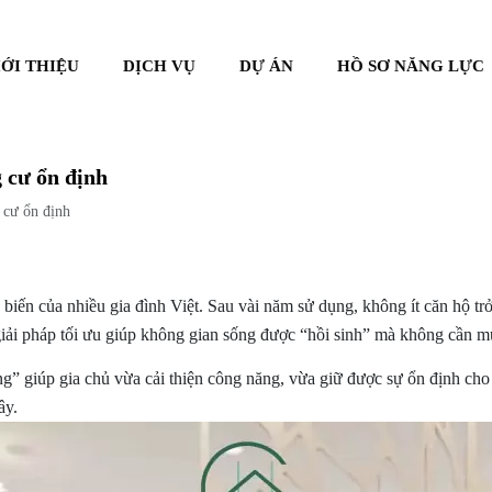
IỚI THIỆU
DỊCH VỤ
DỰ ÁN
HỒ SƠ NĂNG LỰC
g cư ổn định
 cư ổn định
biến của nhiều gia đình Việt. Sau vài năm sử dụng, không ít căn hộ tr
giải pháp tối ưu giúp không gian sống được “hồi sinh” mà không cần m
ng” giúp gia chủ vừa cải thiện công năng, vừa giữ được sự ổn định ch
ây.